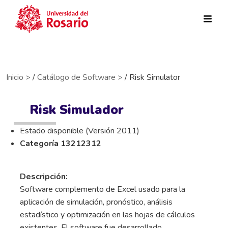
Pasar al contenido principal
Inicio >
/
Catálogo de Software >
/ Risk Simulator
Risk Simulador
Estado disponible (Versión 2011)
Categoría 13212312
Descripción:
Software complemento de Excel usado para la
aplicación de simulación, pronóstico, análisis
estadístico y optimización en las hojas de cálculos
existentes. El software fue desarrollado