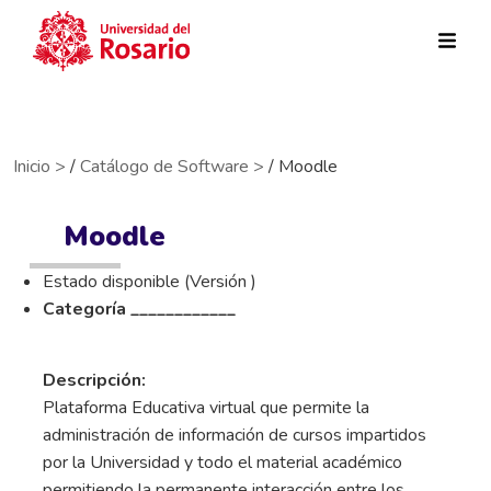
Pasar al contenido principal
Inicio >
/
Catálogo de Software >
/ Moodle
Moodle
Estado disponible (Versión )
Categoría ____________
Descripción:
Plataforma Educativa virtual que permite la
administración de información de cursos impartidos
por la Universidad y todo el material académico
permitiendo la permanente interacción entre los