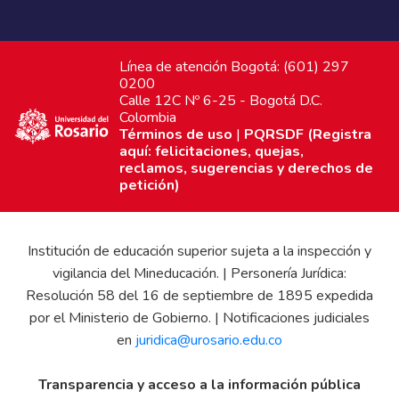
Línea de atención Bogotá: (601) 297
0200
Calle 12C Nº 6-25 - Bogotá D.C.
Colombia
Términos de uso
|
PQRSDF (Registra
aquí: felicitaciones, quejas,
reclamos, sugerencias y derechos de
petición)
Institución de educación superior sujeta a la inspección y
vigilancia del Mineducación. | Personería Jurídica:
Resolución 58 del 16 de septiembre de 1895 expedida
por el Ministerio de Gobierno. | Notificaciones judiciales
en
juridica@urosario.edu.co
Transparencia y acceso a la información pública