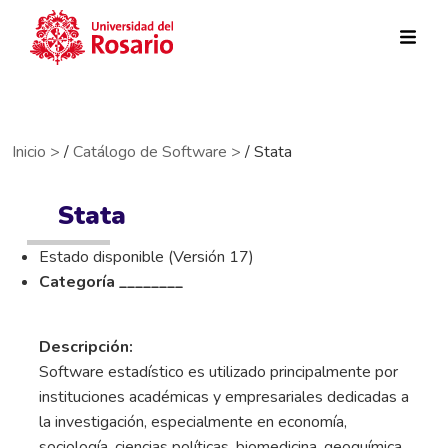
Pasar al contenido principal
Inicio >
/
Catálogo de Software >
/ Stata
Stata
Estado disponible (Versión 17)
Categoría ________
Descripción:
Software estadístico es utilizado principalmente por
instituciones académicas y empresariales dedicadas a
la investigación, especialmente en economía,
sociología, ciencias políticas, biomedicina, geoquímica