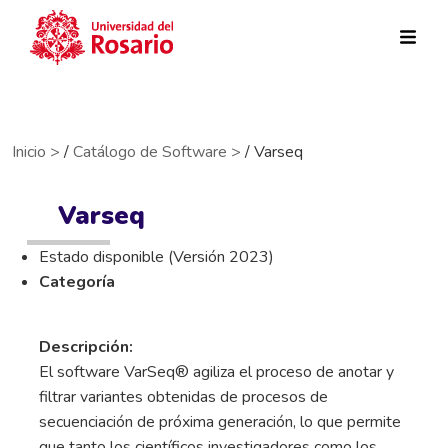
Pasar al contenido principal
Inicio >
/
Catálogo de Software >
/ Varseq
Varseq
Estado disponible (Versión 2023)
Categoría
Descripción:
El software VarSeq® agiliza el proceso de anotar y
filtrar variantes obtenidas de procesos de
secuenciación de próxima generación, lo que permite
que tanto los científicos investigadores como los