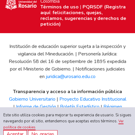
Colombia
Términos de uso
|
PQRSDF (Registra
aquí: felicitaciones, quejas,
reclamos, sugerencias y derechos de
petición)
Institución de educación superior sujeta a la inspección y
vigilancia del Mineducación. | Personería Jurídica:
Resolución 58 del 16 de septiembre de 1895 expedida
por el Ministerio de Gobierno. | Notificaciones judiciales
en
juridica@urosario.edu.co
Transparencia y acceso a la información pública
Gobierno Universitario
|
Proyecto Educativo Institucional
|
Informe de Gestión
|
Boletín Estadístico
|
Régimen
Tributario
|
Estados Financieros
|
Código de Ética
|
Canal
Este sitio utiliza cookies para mejorar tu experiencia de usuario. Si sigues
de Integridad UR
navegando por el sitio, entendemos que aceptas estos términos.
Ver
política de cookies
Aceptar
No, gracias