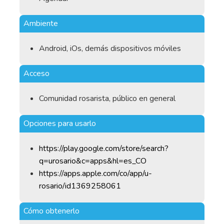
Ambiente
Android, iOs, demás dispositivos móviles
Acceso
Comunidad rosarista, público en general
Opciones para usarlo
https://play.google.com/store/search?
q=urosario&c=apps&hl=es_CO
https://apps.apple.com/co/app/u-
rosario/id1369258061
Cómo obtenerlo