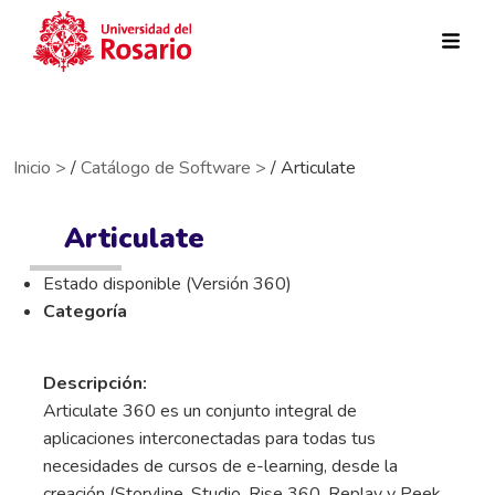
Pasar al contenido principal
Inicio >
/
Catálogo de Software >
/ Articulate
Articulate
Estado disponible (Versión 360)
Categoría
Descripción:
Articulate 360 es un conjunto integral de
aplicaciones interconectadas para todas tus
necesidades de cursos de e-learning, desde la
creación (Storyline, Studio, Rise 360, Replay y Peek