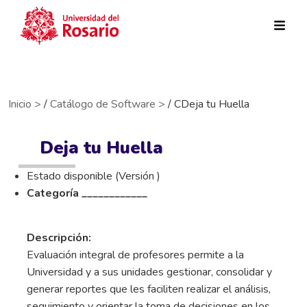
Pasar al contenido principal
Inicio >
/
Catálogo de Software >
/ CDeja tu Huella
Deja tu Huella
Estado disponible (Versión )
Categoría ____________
Descripción:
Evaluación integral de profesores permite a la
Universidad y a sus unidades gestionar, consolidar y
generar reportes que les faciliten realizar el análisis,
seguimiento y orientar la toma de decisiones en los