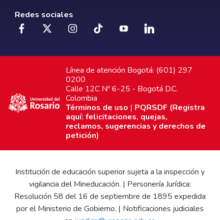
Redes sociales
Línea de atención Bogotá: (601) 297
0200
Calle 12C Nº 6-25 - Bogotá D.C.
Colombia
Términos de uso
|
PQRSDF (Registra
aquí: felicitaciones, quejas,
reclamos, sugerencias y derechos de
petición)
Institución de educación superior sujeta a la inspección y
vigilancia del Mineducación. | Personería Jurídica:
Resolución 58 del 16 de septiembre de 1895 expedida
por el Ministerio de Gobierno. | Notificaciones judiciales