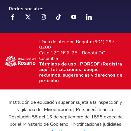
Redes sociales
Línea de atención Bogotá: (601) 297
0200
Calle 12C Nº 6-25 - Bogotá D.C.
Colombia
Términos de uso
|
PQRSDF (Registra
aquí: felicitaciones, quejas,
reclamos, sugerencias y derechos de
petición)
Institución de educación superior sujeta a la inspección y
vigilancia del Mineducación. | Personería Jurídica:
Resolución 58 del 16 de septiembre de 1895 expedida
por el Ministerio de Gobierno. | Notificaciones judiciales