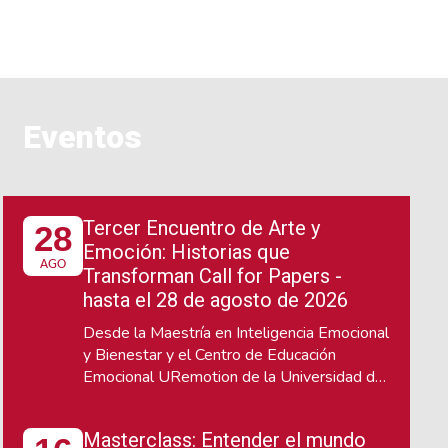
Eventos
Tercer Encuentro de Arte y
28
Emoción: Historias que
AGO
Transforman Call for Papers -
hasta el 28 de agosto de 2026
Desde la Maestría en Inteligencia Emocional
y Bienestar y el Centro de Educación
Emocional URemotion de la Universidad del
Rosario, te invitamos a participar en el
Tercer Encuentro de Arte y Emoción, que se
Masterclass: Entender el mundo
llevará a cabo los días 22 y 23 de octubre,