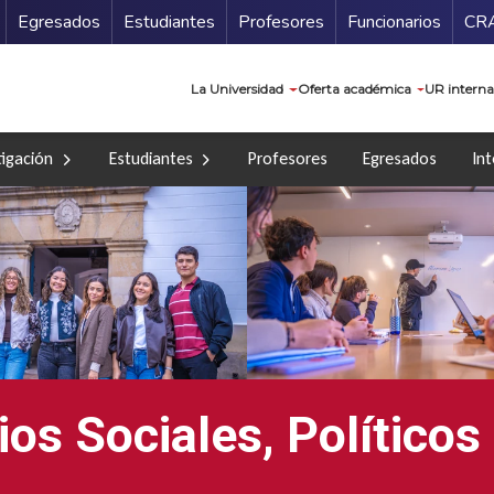
Secundario
Gu
Egresados
Estudiantes
Profesores
Funcionarios
CR
Navegación prin
La Universidad
Oferta académica
UR interna
tigación
Estudiantes
Profesores
Egresados
Int
os Sociales, Políticos