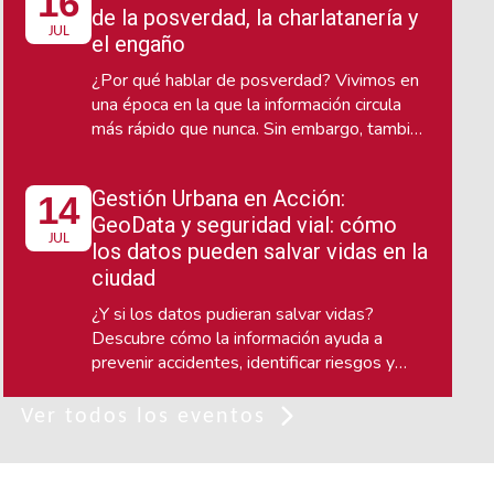
16
de la posverdad, la charlatanería y
un espacio interdisciplinario de reflexión y
JUL
diálogo sobre el poder de las narrativas
el engaño
para conectar con las emociones.
¿Por qué hablar de posverdad? Vivimos en
una época en la que la información circula
más rápido que nunca. Sin embargo, también
convivimos con noticias falsas, discursos
engañosos, manipulación emocional y
Gestión Urbana en Acción:
14
estrategias diseñadas para influir en la
GeoData y seguridad vial: cómo
manera en que entendemos la realidad.
JUL
los datos pueden salvar vidas en la
ciudad
¿Y si los datos pudieran salvar vidas?
Descubre cómo la información ayuda a
prevenir accidentes, identificar riesgos y
construir ciudades más seguras para
peatones, ciclistas y usuarios de
Ver todos los eventos
micromovilidad.