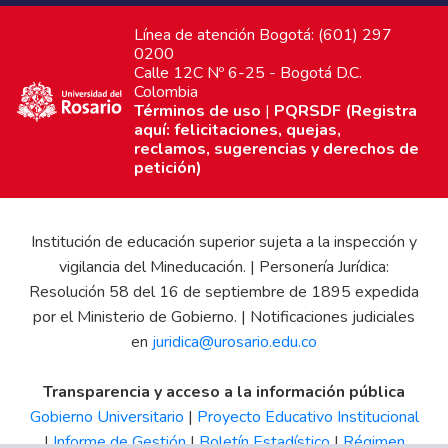
Línea de atención Bogotá: (601) 297
0200
Calle 12C Nº 6-25 - Bogotá D.C.
Colombia
Términos de uso
|
PQRSDF (Registra
aquí: felicitaciones, quejas,
reclamos, sugerencias y derechos de
petición)
Institución de educación superior sujeta a la inspección y
vigilancia del Mineducación. | Personería Jurídica:
Resolución 58 del 16 de septiembre de 1895 expedida
por el Ministerio de Gobierno. | Notificaciones judiciales
en
juridica@urosario.edu.co
Transparencia y acceso a la información pública
Gobierno Universitario
|
Proyecto Educativo Institucional
|
Informe de Gestión
|
Boletín Estadístico
|
Régimen