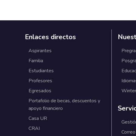
Enlaces directos
Nuest
Aspirantes
Pregr
Familia
Posgr
Estudiantes
Educac
Profesores
Idioma
Egresados
Winter
Portafolio de becas, descuentos y
Servi
apoyo financiero
Casa UR
Gestió
CRAI
Correo