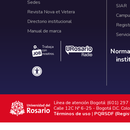
Sedes
SIAR
Revista Nova et Vetera
Campus
Directorio institucional
Regist
Manual de marca
Servici
Trabaja
Norm
Normat
con
nosotros.
inst
Línea de atención Bogotá: (601) 29
Calle 12C Nº 6-25 - Bogotá D.C. Col
Términos de uso
|
PQRSDF (Registr