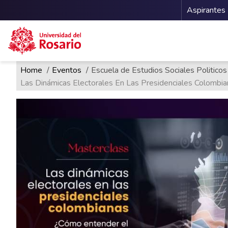
Menu 
Aspirantes
Ruta de navegación
Pasar al contenido principal
Home
Eventos
Escuela de Estudios Sociales Politicos
Las Dinámicas Electorales En Las Presidenciales Colombia