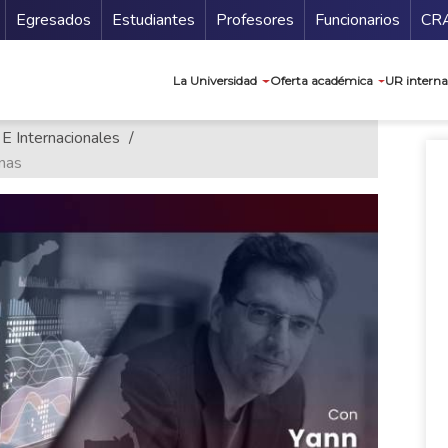
Secundario
Gu
Egresados
Estudiantes
Profesores
Funcionarios
CR
Navegación prin
La Universidad
Oferta académica
UR interna
 E Internacionales
nas