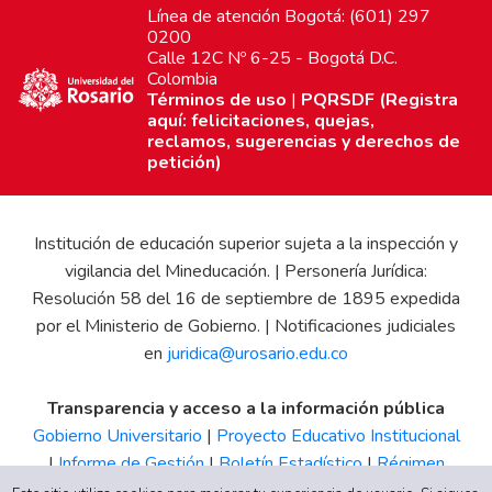
Línea de atención Bogotá: (601) 297
0200
Calle 12C Nº 6-25 - Bogotá D.C.
Colombia
Términos de uso
|
PQRSDF (Registra
aquí: felicitaciones, quejas,
reclamos, sugerencias y derechos de
petición)
Institución de educación superior sujeta a la inspección y
vigilancia del Mineducación. | Personería Jurídica:
Resolución 58 del 16 de septiembre de 1895 expedida
por el Ministerio de Gobierno. | Notificaciones judiciales
en
juridica@urosario.edu.co
Transparencia y acceso a la información pública
Gobierno Universitario
|
Proyecto Educativo Institucional
|
Informe de Gestión
|
Boletín Estadístico
|
Régimen
Tributario
|
Estados Financieros
|
Código de Ética
|
Canal