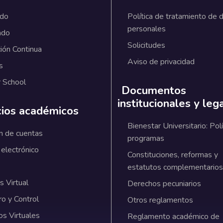
ado
Política de tratamiento de 
personales
ado
Solicitudes
ión Continua
Aviso de privacidad
s
 School
Documentos
institucionales y leg
cios académicos
Bienestar Universitario: Polí
n de cuentas
programas
 electrónico
Constituciones, reformas y
estatutos complementarios
 Virtual
Derechos pecuniarios
ro y Control
Otros reglamentos
os Virtuales
Reglamento académico de