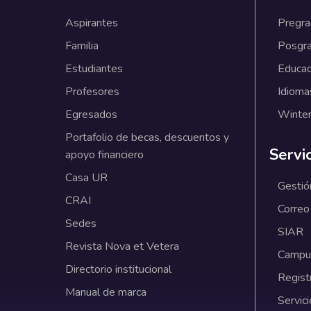
Aspirantes
Pregr
Familia
Posgr
Estudiantes
Educac
Profesores
Idioma
Egresados
Winter
Portafolio de becas, descuentos y
Servi
apoyo financiero
Casa UR
Gestió
CRAI
Correo
Sedes
SIAR
Revista Nova et Vetera
Campus
Directorio institucional
Regist
Manual de marca
Servici