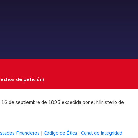
rechos de petición)
 del 16 de septiembre de 1895 expedida por el Ministerio de
stados Financieros
|
Código de Ética
|
Canal de Integridad