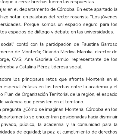
 enfoque a cerrar brechas fueron las respuestas.
bajar en el departamento de Córdoba. En este apartado la
 hizo notar, en palabras del rector rosarista “Los jóvenes
niversidades. Porque somos un espacio seguro para los
 estos espacios de diálogo y debate en las universidades.
social” contó con la participación de Faustina Barroso
ercio de Montería; Orlando Medina Marcilia, director de
rge, CVS; Ana Gabriela Carrillo, representante de los
rdoba y Catalina Pérez, lideresa social.
sobre los principales retos que afronta Montería en el
n especial énfasis en las brechas entre la academia y el
o Plan de Organización Territorial de la región, el espacio
e violencia que persisten en el territorio.
la pregunta ‘¿Cómo se imaginan Montería, Córdoba en los
 departamento se encuentran posicionadas hacia disminuir
 privado, público, la academia y la comunidad para la
nidades de equidad; la paz; el cumplimiento de derechos