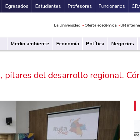
Secundario
Gu
Egresados
Estudiantes
Profesores
Funcionarios
CR
Navegación prin
La Universidad
Oferta académica
UR interna
Medio ambiente
Economía
Política
Negocios
, pilares del desarrollo regional. 