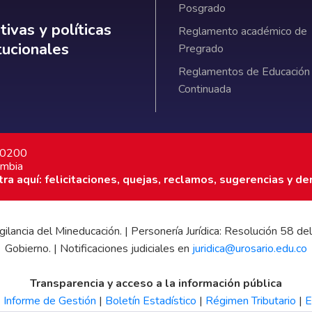
Posgrado
ativas y políticas institucionales
ivas y políticas
Reglamento académico de
itucionales
Pregrado
Reglamentos de Educación
Continuada
7 0200
ombia
a aquí: felicitaciones, quejas, reclamos, sugerencias y de
 vigilancia del Mineducación. | Personería Jurídica: Resolución 58
Gobierno. | Notificaciones judiciales en
juridica@urosario.edu.co
Transparencia y acceso a la información pública
|
Informe de Gestión
|
Boletín Estadístico
|
Régimen Tributario
|
E