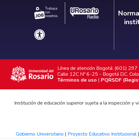
Trabaja
Norm
Normat
con
nosotros.
inst
Línea de atención Bogotá: (601) 29
Calle 12C Nº 6-25 - Bogotá D.C. Col
Términos de uso
|
PQRSDF (Registr
Institución de educación superior sujeta a la inspección y
Gobierno Universitario
|
Proyecto Educativo Institucional