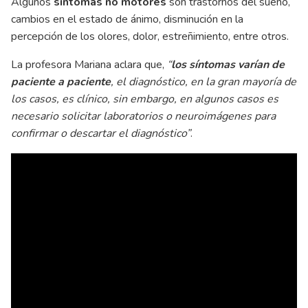
Algunos
síntomas no motores
son trastornos del sueño,
cambios en el estado de ánimo, disminución en la
percepción de los olores, dolor, estreñimiento, entre otros.
La profesora Mariana aclara que,
“
los síntomas varían de
paciente a paciente
, el diagnóstico, en la gran mayoría de
los casos, es clínico, sin embargo, en algunos casos es
necesario solicitar laboratorios o neuroimágenes para
confirmar o descartar el diagnóstico”
.