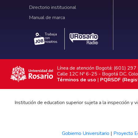
Directorio institucional
Manual de marca
Trabaja
con
nosotros.
Línea de atención Bogotá: (601) 29
Calle 12C Nº 6-25 - Bogotá D.C. Col
Términos de uso
|
PQRSDF (Registr
Institución de education superior sujeta a la inspección y
Gobierno Universitario
|
Proyecto Ed