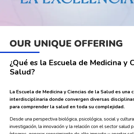
…
OUR UNIQUE OFFERING
¿Qué es la Escuela de Medicina y C
Salud?
La Escuela de Medicina y Ciencias de la Salud es una
interdisciplinaria donde convergen diversas disciplina
para comprender la salud en toda su complejidad.
Desde una perspectiva biológica, psicológica, social y cultural
investigación, la innovación y la relación con el sector salud
íntegros, generar conocimiento de alto impacto y aportar sol