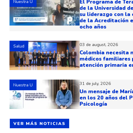
El Programa de Ter
Nuestra U
de la Universidad d
su liderazgo con la
de la Acreditación 
ocho años
03 de august, 2026
Salud
Colombia necesita 
médicos familiares 
atención primaria e
31 de july, 2026
Nuestra U
Un mensaje de Marí
en los 20 años del 
Psicología
VER MÁS NOTICIAS