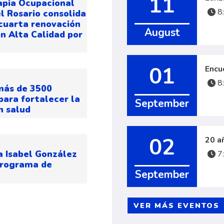
11
apia Ocupacional
8
el Rosario consolida
 cuarta renovación
August
en Alta Calidad por
01
Encu
8
más de 3500
para fortalecer la
September
n salud
02
20 a
a Isabel González
7
Programa de
September
VER MÁS EVENTOS