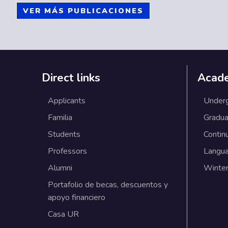
VER MÁS PUBLICACIONES
Direct links
Acad
Applicants
Under
Familia
Gradua
Students
Contin
Professors
Langu
Alumni
Winter
Portafolio de becas, descuentos y
apoyo financiero
Casa UR