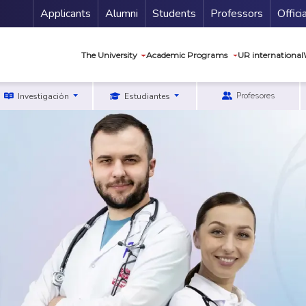
Menu Secundario
Applicants
Alumni
Students
Professors
Offici
Navegación princip
The University
Academic Programs
UR international
Profesores
Investigación
Estudiantes