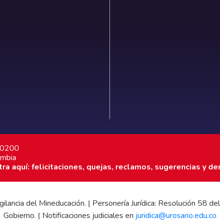
7 0200
ombia
a aquí: felicitaciones, quejas, reclamos, sugerencias y de
 vigilancia del Mineducación. | Personería Jurídica: Resolución 58
Gobierno. | Notificaciones judiciales en
juridica@urosario.edu.co