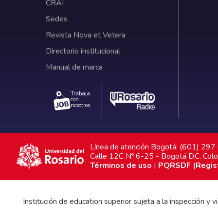
CRAI
Sedes
Revista Nova et Vetera
Directorio institucional
Manual de marca
Trabaja
con
nosotros.
Línea de atención Bogotá: (601) 29
Calle 12C Nº 6-25 - Bogotá D.C. Col
Términos de uso
|
PQRSDF (Registr
Institución de education superior sujeta a la inspección y