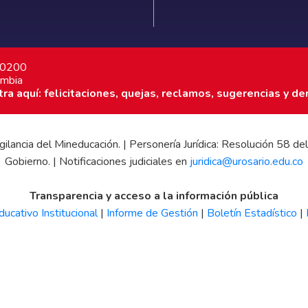
7 0200
ombia
a aquí: felicitaciones, quejas, reclamos, sugerencias y de
 vigilancia del Mineducación. | Personería Jurídica: Resolución 58
Gobierno. | Notificaciones judiciales en
juridica@urosario.edu.co
Transparencia y acceso a la información pública
ucativo Institucional
|
Informe de Gestión
|
Boletín Estadístico
|