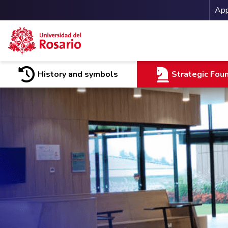
Me
App
Skip to main content
History and symbols
Strategic Fou