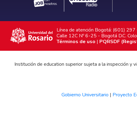
con
nosotros.
Línea de atención Bogotá: (601) 29
Calle 12C Nº 6-25 - Bogotá D.C. Col
Términos de uso
|
PQRSDF (Registr
Institución de education superior sujeta a la inspección y
Gobierno Universitario
|
Proyecto Ed