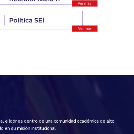
gral e idónea dentro de una comunidad académica de alto
en su misión institucional.