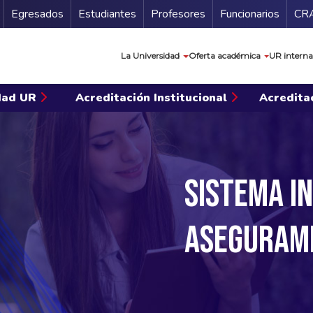
Secundario
Gu
Egresados
Estudiantes
Profesores
Funcionarios
CR
Navegación prin
La Universidad
Oferta académica
UR interna
idad UR
Acreditación Institucional
Acredita
Sistema i
asegurami