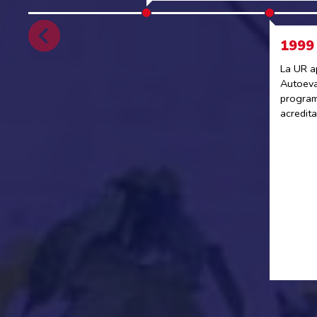
1999
La UR a
Autoeva
program
acredit