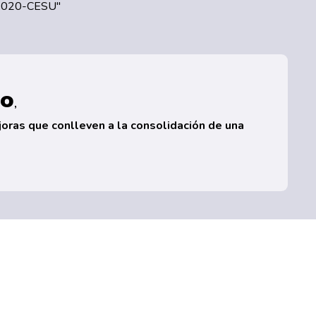
 2020-CESU"
io
,
joras que conlleven a la consolidación de una