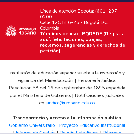
Línea de atención Bogotá: (601) 297
0200
Calle 12C Nº 6-25 - Bogotá D.C.
Colombia
Términos de uso
|
PQRSDF (Registra
aquí: felicitaciones, quejas,
reclamos, sugerencias y derechos de
petición)
Institución de educación superior sujeta a la inspección y
vigilancia del Mineducación. | Personería Jurídica:
Resolución 58 del 16 de septiembre de 1895 expedida
por el Ministerio de Gobierno. | Notificaciones judiciales
en
juridica@urosario.edu.co
Transparencia y acceso a la información pública
Gobierno Universitario
|
Proyecto Educativo Institucional
|
Informe de Gestión
|
Boletín Estadístico
|
Régimen