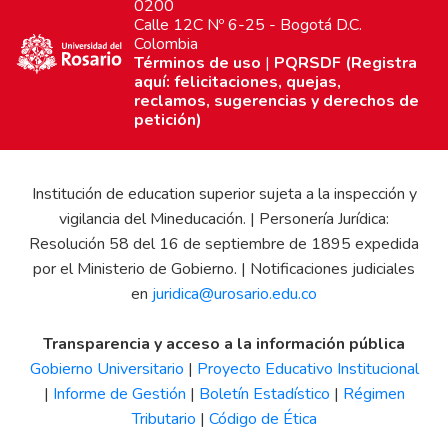
0200
Calle 12C Nº 6-25 - Bogotá D.C.
Colombia
Términos de uso
|
PQRSDF (Registra
aquí: felicitaciones, quejas,
reclamos, sugerencias y derechos de
petición)
Institución de education superior sujeta a la inspección y
vigilancia del Mineducación. | Personería Jurídica:
Resolución 58 del 16 de septiembre de 1895 expedida
por el Ministerio de Gobierno. | Notificaciones judiciales
en
juridica@urosario.edu.co
Transparencia y acceso a la información pública
Gobierno Universitario
|
Proyecto Educativo Institucional
|
Informe de Gestión
|
Boletín Estadístico
|
Régimen
Tributario
|
Código de Ética