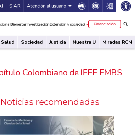
ía de servicios
Icon
Icon
Icon
AI
SIAR
Atención al usuario
cipal
Financiación
cional
Bienestar
Investigación
Extensión y sociedad
Salud
Sociedad
Justicia
Nuestra U
Miradas RCN
apítulo Colombiano de IEEE EMBS
Noticias recomendadas