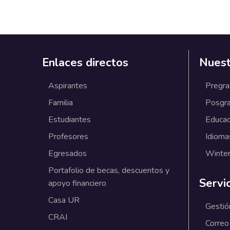
Enlaces directos
Nuest
Aspirantes
Pregr
Familia
Posgr
Estudiantes
Educac
Profesores
Idioma
Egresados
Winter
Portafolio de becas, descuentos y
Servi
apoyo financiero
Casa UR
Gestió
CRAI
Correo