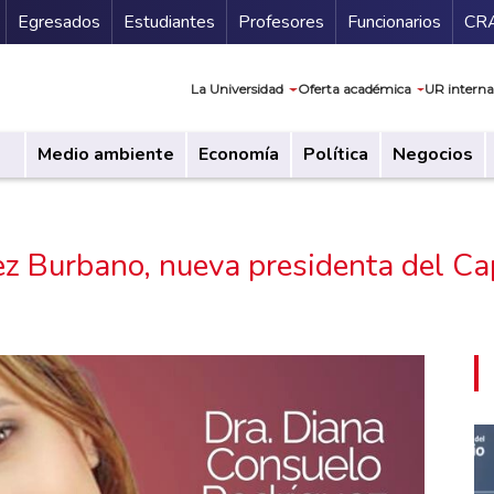
Secundario
Gu
Egresados
Estudiantes
Profesores
Funcionarios
CR
Navegación prin
La Universidad
Oferta académica
UR interna
Medio ambiente
Economía
Política
Negocios
ez Burbano, nueva presidenta del C