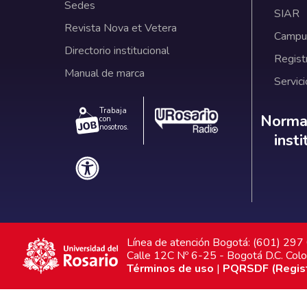
Sedes
SIAR
Revista Nova et Vetera
Campus
Directorio institucional
Regist
Manual de marca
Servici
Trabaja
Norm
Normat
con
nosotros.
inst
Línea de atención Bogotá: (601) 29
Calle 12C Nº 6-25 - Bogotá D.C. Col
Términos de uso
|
PQRSDF (Registr