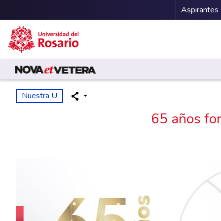
Menu 
Aspirantes
Pasar al contenido principal
Nuestra U
65 años fo