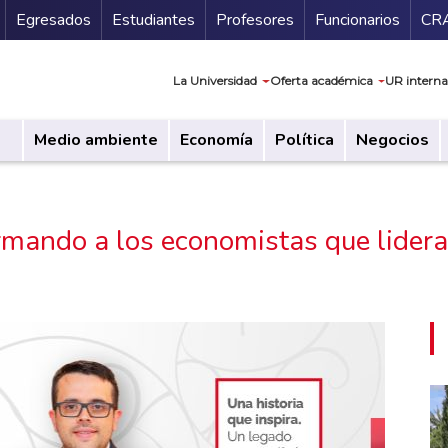
Secundario
Gu
Egresados
Estudiantes
Profesores
Funcionarios
CR
Navegación prin
La Universidad
Oferta académica
UR interna
Medio ambiente
Economía
Política
Negocios
rmando a los economistas que lider