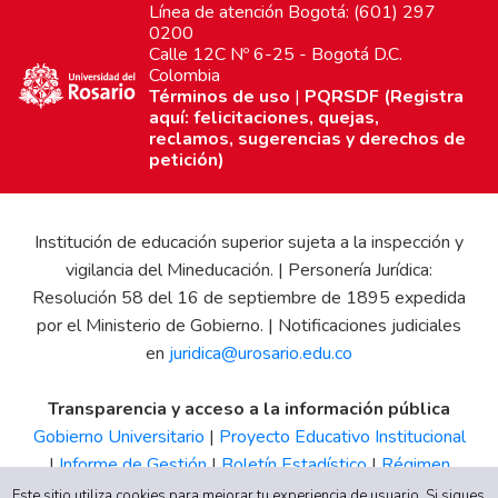
Línea de atención Bogotá: (601) 297
0200
Calle 12C Nº 6-25 - Bogotá D.C.
Colombia
Términos de uso
|
PQRSDF (Registra
aquí: felicitaciones, quejas,
reclamos, sugerencias y derechos de
petición)
Institución de educación superior sujeta a la inspección y
vigilancia del Mineducación. | Personería Jurídica:
Resolución 58 del 16 de septiembre de 1895 expedida
por el Ministerio de Gobierno. | Notificaciones judiciales
en
juridica@urosario.edu.co
Transparencia y acceso a la información pública
Gobierno Universitario
|
Proyecto Educativo Institucional
|
Informe de Gestión
|
Boletín Estadístico
|
Régimen
Tributario
|
Estados Financieros
|
Código de Ética
|
Canal
Este sitio utiliza cookies para mejorar tu experiencia de usuario. Si sigues