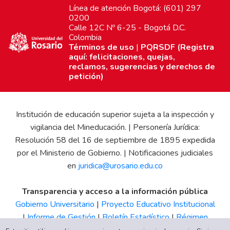
Línea de atención Bogotá: (601) 297
0200
Calle 12C Nº 6-25 - Bogotá D.C.
Colombia
Términos de uso
|
PQRSDF (Registra
aquí: felicitaciones, quejas,
reclamos, sugerencias y derechos de
petición)
Institución de educación superior sujeta a la inspección y
vigilancia del Mineducación. | Personería Jurídica:
Resolución 58 del 16 de septiembre de 1895 expedida
por el Ministerio de Gobierno. | Notificaciones judiciales
en
juridica@urosario.edu.co
Transparencia y acceso a la información pública
Gobierno Universitario
|
Proyecto Educativo Institucional
|
Informe de Gestión
|
Boletín Estadístico
|
Régimen
Tributario
|
Estados Financieros
|
Código de Ética
|
Canal