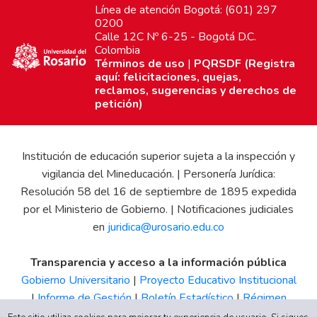
Línea de atención Bogotá: (601) 297
0200
Calle 12C Nº 6-25 - Bogotá D.C.
Colombia
Términos de uso
|
PQRSDF (Registra
aquí: felicitaciones, quejas,
reclamos, sugerencias y derechos de
petición)
Institución de educación superior sujeta a la inspección y
vigilancia del Mineducación. | Personería Jurídica:
Resolución 58 del 16 de septiembre de 1895 expedida
por el Ministerio de Gobierno. | Notificaciones judiciales
en
juridica@urosario.edu.co
Transparencia y acceso a la información pública
Gobierno Universitario
|
Proyecto Educativo Institucional
|
Informe de Gestión
|
Boletín Estadístico
|
Régimen
Tributario
|
Estados Financieros
|
Código de Ética
|
Canal