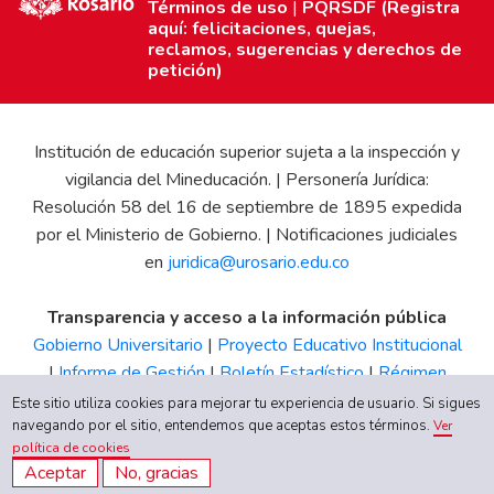
Términos de uso
|
PQRSDF (Registra
aquí: felicitaciones, quejas,
reclamos, sugerencias y derechos de
petición)
Institución de educación superior sujeta a la inspección y
vigilancia del Mineducación. | Personería Jurídica:
Resolución 58 del 16 de septiembre de 1895 expedida
por el Ministerio de Gobierno. | Notificaciones judiciales
en
juridica@urosario.edu.co
Transparencia y acceso a la información pública
Gobierno Universitario
|
Proyecto Educativo Institucional
|
Informe de Gestión
|
Boletín Estadístico
|
Régimen
Tributario
|
Estados Financieros
|
Código de Ética
|
Canal
Este sitio utiliza cookies para mejorar tu experiencia de usuario. Si sigues
de Integridad UR
navegando por el sitio, entendemos que aceptas estos términos.
Ver
política de cookies
Aceptar
No, gracias