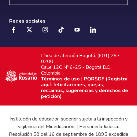
Redes sociales
Línea de atención Bogotá: (601) 297
0200
Calle 12C Nº 6-25 - Bogotá D.C.
Colombia
Términos de uso
|
PQRSDF (Registra
aquí: felicitaciones, quejas,
reclamos, sugerencias y derechos de
petición)
Institución de educación superior sujeta a la inspección y
vigilancia del Mineducación. | Personería Jurídica:
Resolución 58 del 16 de septiembre de 1895 expedida