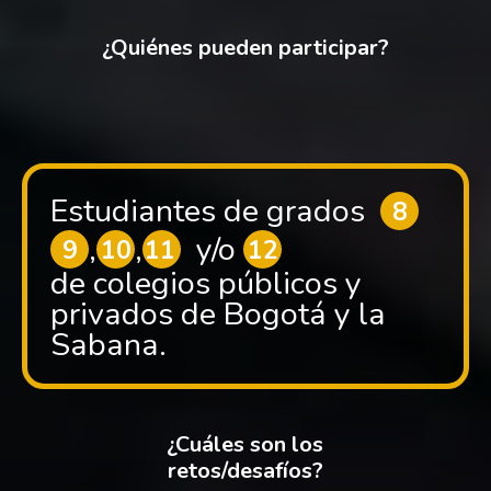
¿Quiénes pueden participar?
Estudiantes de grados
8
,
,
y/o
9
10
11
12
de colegios públicos y
privados de Bogotá y la
Sabana.
¿Cuáles son los
retos/desafíos?