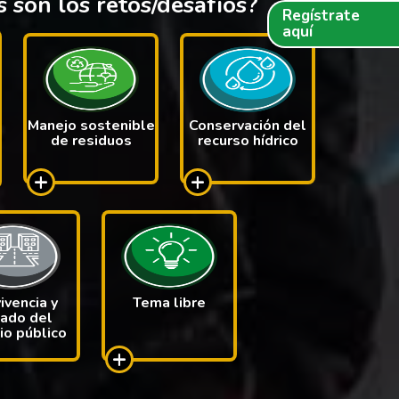
 son los retos/desafíos?
Regístrate
aquí
Manejo sostenible
Conservación del
de residuos
recurso hídrico
+
+
ivencia y
Tema libre
dado del
io público
+