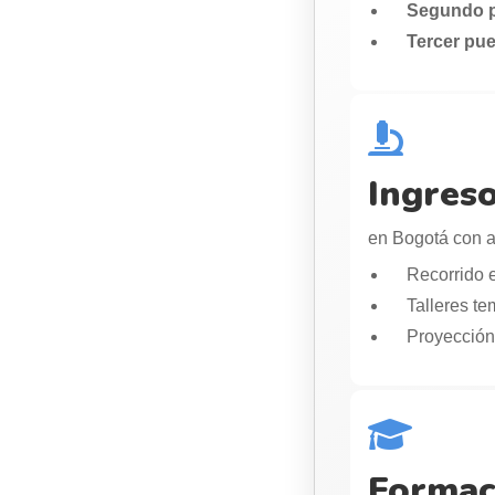
Segundo p
Tercer pue
Ingreso
en Bogotá con a
Recorrido e
Talleres te
Proyección 
Formaci