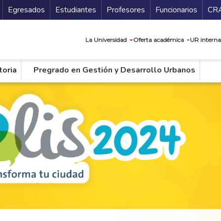
Secundario
Gu
Egresados
Estudiantes
Profesores
Funcionarios
CR
Navegación prin
La Universidad
Oferta académica
UR interna
toria
Pregrado en Gestión y Desarrollo Urbanos