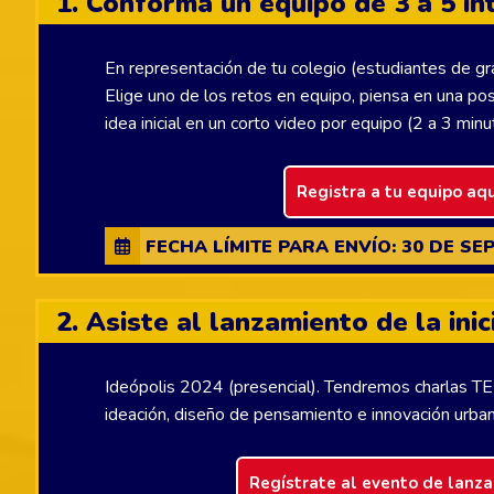
1. Conforma un equipo de 3 a 5 i
En representación de tu colegio (estudiantes de gr
Elige uno de los retos en equipo, piensa en una pos
idea inicial en un corto video por equipo (2 a 3 minu
Registra a tu equipo aqu
FECHA LÍMITE PARA ENVÍO: 30 DE SE
2. Asiste al lanzamiento de la inic
Ideópolis 2024 (presencial). Tendremos charlas T
ideación, diseño de pensamiento e innovación urban
Regístrate al evento de lanz