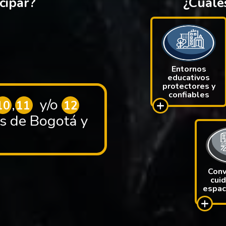
cipar?
¿Cuáles
Entornos
educativos
protectores y
confiables
,
y/o
+
10
11
12
os de Bogotá y
Conv
cui
espac
+