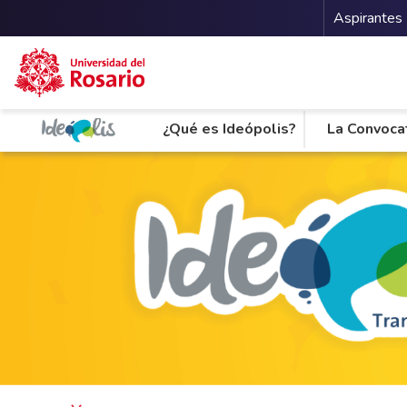
Menu 
Aspirantes
Pasar al contenido principal
¿Qué es Ideópolis?
La Convoca