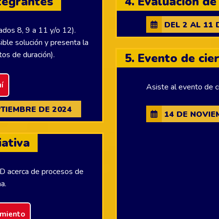
ntegrantes
4. Evaluación d
DEL 2 AL 11 
ados 8, 9 a 11 y/o 12).
ible solución y presenta la
tos de duración).
5. Evento de cie
í
Asiste al evento de c
PTIEMBRE DE 2024
14 DE NOVIE
iativa
ED acerca de procesos de
a.
amiento