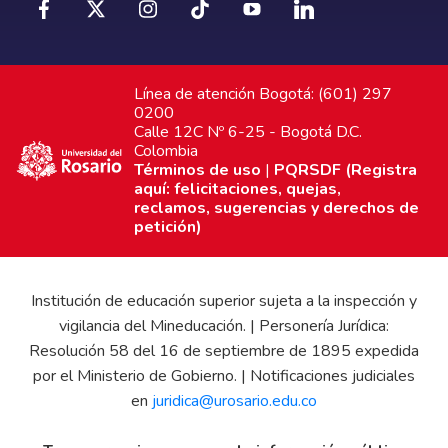
Línea de atención Bogotá: (601) 297
0200
Calle 12C Nº 6-25 - Bogotá D.C.
Colombia
Términos de uso
|
PQRSDF (Registra
aquí: felicitaciones, quejas,
reclamos, sugerencias y derechos de
petición)
Institución de educación superior sujeta a la inspección y
vigilancia del Mineducación. | Personería Jurídica:
Resolución 58 del 16 de septiembre de 1895 expedida
por el Ministerio de Gobierno. | Notificaciones judiciales
en
juridica@urosario.edu.co