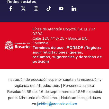
Redes sociales
Línea de atención Bogotá: (601) 297
0200
Calle 12C Nº 6-25 - Bogotá D.C.
Colombia
Términos de uso
|
PQRSDF (Registra
aquí: felicitaciones, quejas,
reclamos, sugerencias y derechos de
petición)
Institución de educación superior sujeta a la inspección y
vigilancia del Mineducación. | Personería Jurídica:
Resolución 58 del 16 de septiembre de 1895 expedida
por el Ministerio de Gobierno. | Notificaciones judiciales
en
juridica@urosario.edu.co