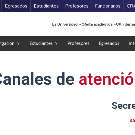
Secundario
Gu
Egresados
Estudiantes
Profesores
Funcionarios
CR
Navegación prin
La Universidad
Oferta académica
UR interna
tigación
Estudiantes
Profesores
Egresados
Int
Canales de
atenci
Secr
sa