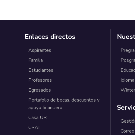
Enlaces directos
Nuest
Aspirantes
Pregr
Familia
Posgr
Estudiantes
Educac
Profesores
Idioma
Egresados
Winter
Portafolio de becas, descuentos y
Servi
apoyo financiero
Casa UR
Gestió
CRAI
Correo