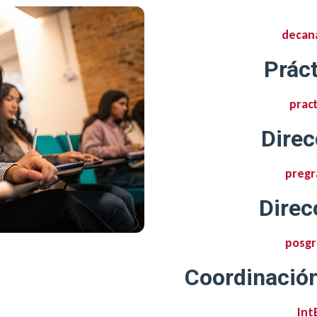
decan
Práct
prac
Direc
pregr
Direc
posgr
Coordinación
Int