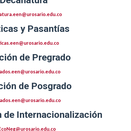
Decanatura
atura.een@urosario.edu.co
icas y Pasantías
ticas.een@urosario.edu.co
ción de Pregrado
ados.een@urosario.edu.co
ción de Posgrado
ados.een@urosario.edu.co
 de Internacionalización
EcoNeg@urosario.edu.co