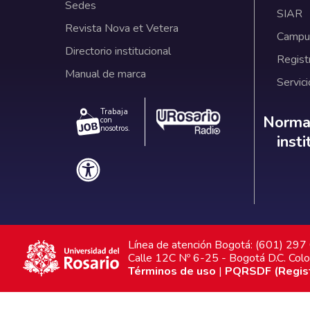
Sedes
SIAR
Revista Nova et Vetera
Campus
Directorio institucional
Regist
Manual de marca
Servici
Trabaja
Norm
Normat
con
nosotros.
inst
Línea de atención Bogotá: (601) 29
Calle 12C Nº 6-25 - Bogotá D.C. Col
Términos de uso
|
PQRSDF (Registr