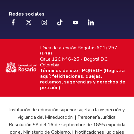
Redes sociales
Línea de atención Bogotá: (601) 297
0200
Calle 12C Nº 6-25 - Bogotá D.C.
Colombia
Términos de uso
|
PQRSDF (Registra
aquí: felicitaciones, quejas,
reclamos, sugerencias y derechos de
petición)
Institución de educación superior sujeta a la inspección y
vigilancia del Mineducación. | Personería Jurídica:
Resolución 58 del 16 de septiembre de 1895 expedida
por el Ministerio de Gobierno. | Notificaciones judiciales