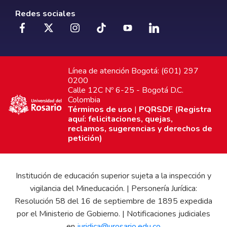
Redes sociales
Línea de atención Bogotá: (601) 297
0200
Calle 12C Nº 6-25 - Bogotá D.C.
Colombia
Términos de uso
|
PQRSDF (Registra
aquí: felicitaciones, quejas,
reclamos, sugerencias y derechos de
petición)
Institución de educación superior sujeta a la inspección y
vigilancia del Mineducación. | Personería Jurídica:
Resolución 58 del 16 de septiembre de 1895 expedida
por el Ministerio de Gobierno. | Notificaciones judiciales
en
juridica@urosario.edu.co