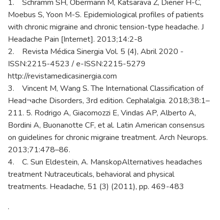
1. Schramm SH, Obermann M, Katsarava Z, Diener H-C,
Moebus S, Yoon M-S. Epidemiological profiles of patients
with chronic migraine and chronic tension-type headache. J
Headache Pain [Internet]. 2013;14:2-8
2. Revista Médica Sinergia Vol. 5 (4), Abril 2020 -
ISSN:2215-4523 / e-ISSN:2215-5279
http://revistamedicasinergia.com
3. Vincent M, Wang S. The International Classification of
Head¬ache Disorders, 3rd edition. Cephalalgia. 2018;38:1–
211. 5. Rodrigo A, Giacomozzi E, Vindas AP, Alberto A,
Bordini A, Buonanotte CF, et al. Latin American consensus
on guidelines for chronic migraine treatment. Arch Neurops.
2013;71:478–86.
4. C. Sun Eldestein, A. ManskopAlternatives headaches
treatment Nutraceuticals, behavioral and physical
treatments. Headache, 51 (3) (2011), pp. 469-483
.