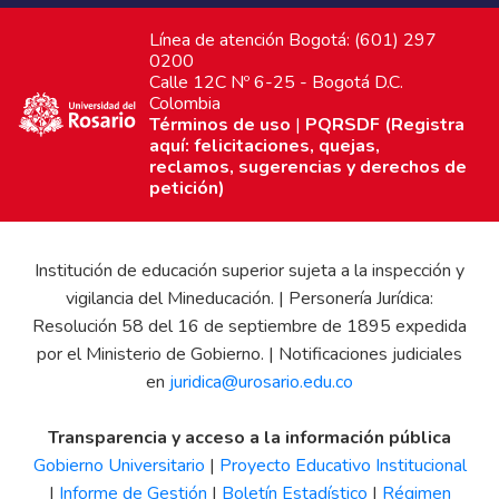
Línea de atención Bogotá: (601) 297
0200
Calle 12C Nº 6-25 - Bogotá D.C.
Colombia
Términos de uso
|
PQRSDF (Registra
aquí: felicitaciones, quejas,
reclamos, sugerencias y derechos de
petición)
Institución de educación superior sujeta a la inspección y
vigilancia del Mineducación. | Personería Jurídica:
Resolución 58 del 16 de septiembre de 1895 expedida
por el Ministerio de Gobierno. | Notificaciones judiciales
en
juridica@urosario.edu.co
Transparencia y acceso a la información pública
Gobierno Universitario
|
Proyecto Educativo Institucional
|
Informe de Gestión
|
Boletín Estadístico
|
Régimen