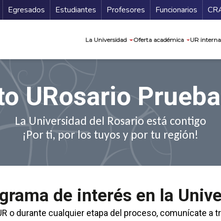
Secundario
Gu
Egresados
Estudiantes
Profesores
Funcionarios
CR
Navegación prin
La Universidad
Oferta académica
UR interna
to URosario Prueba
La Universidad del Rosario está contigo
¡Por ti, por los tuyos y por tu región!
ograma de interés en la Univ
UR o durante cualquier etapa del proceso, comunícate a t