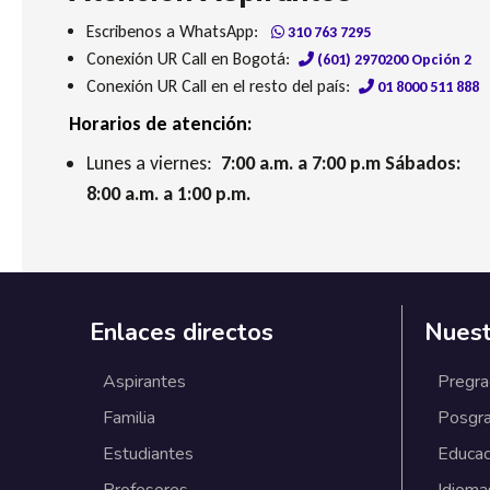
Escribenos a WhatsApp:
310 763 7295
Conexión UR Call en Bogotá:
(601) 2970200 Opción 2
Conexión UR Call en el resto del país:
01 8000 511 888
Horarios de atención:
Lunes a viernes:
7:00 a.m. a 7:00 p.m Sábados:
8:00 a.m. a 1:00 p.m.
Enlaces directos
Nuest
Aspirantes
Pregr
Familia
Posgr
Estudiantes
Educac
Profesores
Idioma