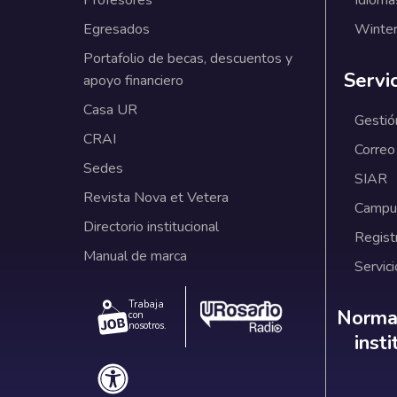
Egresados
Winter
Portafolio de becas, descuentos y
Servi
apoyo financiero
Casa UR
Gestió
CRAI
Correo
Sedes
SIAR
Revista Nova et Vetera
Campus
Directorio institucional
Regist
Manual de marca
Servici
Trabaja
Norm
Normat
con
nosotros.
inst