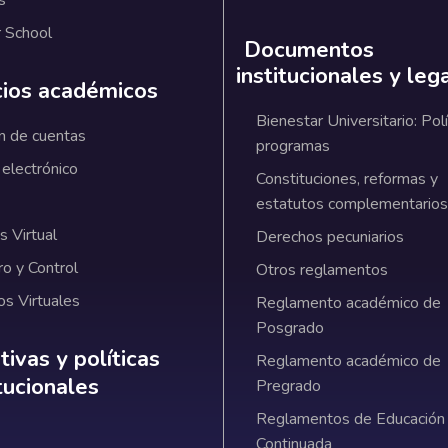
 School
Documentos
institucionales y leg
cios académicos
Bienestar Universitario: Polí
n de cuentas
programas
 electrónico
Constituciones, reformas y
estatutos complementarios
 Virtual
Derechos pecuniarios
ro y Control
Otros reglamentos
os Virtuales
Reglamento académico de
Posgrado
ativas y políticas institucionales
ivas y políticas
Reglamento académico de
itucionales
Pregrado
Reglamentos de Educación
Continuada