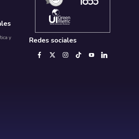
ales
tica y
Redes sociales