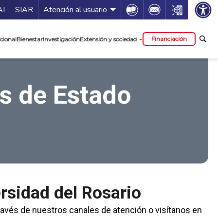
ía de servicios
Icon
Icon
Icon
AI
SIAR
Atención al usuario
cipal
Financiación
cional
Bienestar
Investigación
Extensión y sociedad
s de Estado
ersidad del Rosario
ravés de nuestros canales de atención o visítanos en