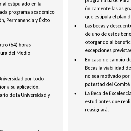
programa base. Para 
al estipulado en la
únicamente las asigna
 cada programa académico
que estipula el plan 
ión, Permanencia y Éxito
Las becas y descuent
de uno de estos benefi
otorgando al benefici
atro (64) horas
excepciones prevista
tura del Medio
En caso de cambio de 
Becas la viabilidad d
no sea motivado por 
 Universidad por todo
potestad del Comité 
r a su aplicación.
La Beca de Excelenci
rio de la Universidad y
estudiantes que reali
reasignará.