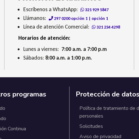
Escríbenos a WhatsApp:
321 929 5847
Llámanos:
297 0200 opción 1 | opción 1
Línea de atención Comercial:
321 234 4298
Horarios de atención:
Lunes a viernes:
7:00 a.m. a 7:00 p.m
Sábados:
8:00 a.m. a 1:00 p.m.
ros programas
Protección de dato
ado
Política de tratamiento de 
personales
ado
Solicitudes
ión Continua
Aviso de privacidad
s