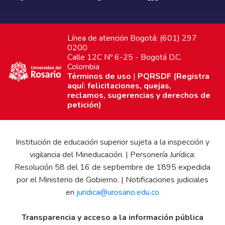
Línea de atención Bogotá: (601) 297
0200
Calle 12C Nº 6-25 - Bogotá D.C.
Colombia
Términos de uso
|
PQRSDF (Registra
aquí: felicitaciones, quejas,
reclamos, sugerencias y derechos de
petición)
Institución de educación superior sujeta a la inspección y
vigilancia del Mineducación. | Personería Jurídica:
Resolución 58 del 16 de septiembre de 1895 expedida
por el Ministerio de Gobierno. | Notificaciones judiciales
en
juridica@urosario.edu.co
Transparencia y acceso a la información pública