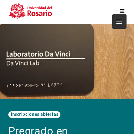
Pasar al contenido principal
Inscripciones abiertas
Pregrado en