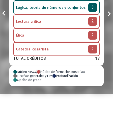
3
Lógica, teoría de números y conjuntos
2
Lectura crítica
2
Ética
2
Cátedra Rosarista
TOTAL CRÉDITOS
17
Núcleo MACC
Núcleo de formación Rosarista
Electivas generales y HM
Profundización
Opción de grado