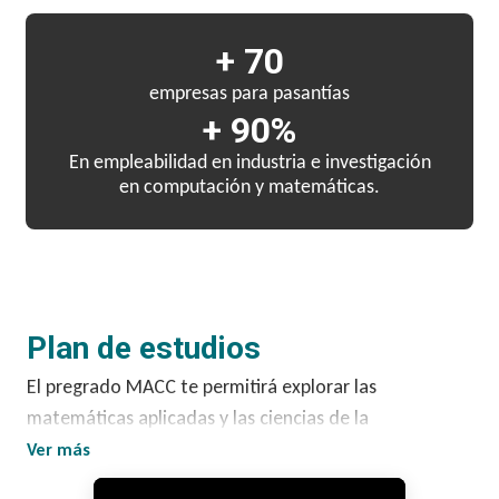
+ 70
empresas para pasantías
+ 90%
En empleabilidad en industria e investigación
en computación y matemáticas.
Plan de estudios
El pregrado MACC te permitirá explorar las
matemáticas aplicadas y las ciencias de la
computación desde una visión integral y flexible. A
Ver más
través de asignaturas fundamentales y electivas en