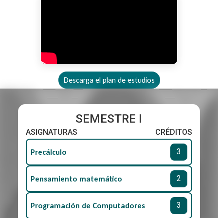
áreas como Matemáticas Avanzadas, Ciberseguridad,
Ciencia de Datos, Inteligencia Artificial y Desarrollo de
Software, podrás construir un perfil profesional único
y preparado para los desafíos del futuro.
Descarga el plan de estudios
SEMESTRE I
ASIGNATURAS
CRÉDITOS
3
Precálculo
2
Pensamiento matemático
3
Programación de Computadores