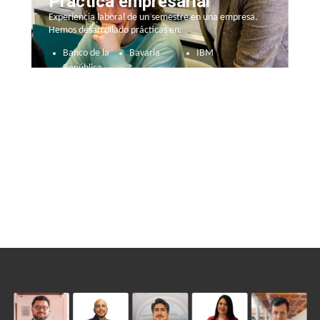
Práctica empresarial​
Experiencia laboral de un semestre en una empresa.
Hemos desarrollado prácticas en:​
Banco de la
Bavaria
IBM
República
ORACLE
HUAWEI
Mastercard
Bancolombia
Indra
SLB
Davivienda
Ernst & Young
Roche
S.A.S.
DevSavant
Entre otras