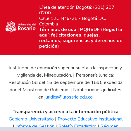
Línea de atención Bogotá: (601) 297
0200
Calle 12C Nº 6-25 - Bogotá D.C.
Colombia
Términos de uso
|
PQRSDF (Registra
aquí: felicitaciones, quejas,
reclamos, sugerencias y derechos de
petición)
Institución de educación superior sujeta a la inspección y
vigilancia del Mineducación. | Personería Jurídica:
Resolución 58 del 16 de septiembre de 1895 expedida
por el Ministerio de Gobierno. | Notificaciones judiciales
en
juridica@urosario.edu.co
Transparencia y acceso a la información pública
Gobierno Universitario
|
Proyecto Educativo Institucional
|
Informe de Gestión
|
Boletín Estadístico
|
Régimen