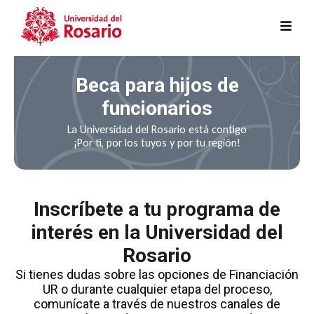
Pasar al contenido principal
Beca para hijos de
funcionarios
La Universidad del Rosario está contigo
¡Por ti, por los tuyos y por tu región!
Inscríbete a tu programa de
interés en la Universidad del
Rosario
Si tienes dudas sobre las opciones de Financiación
UR o durante cualquier etapa del proceso,
comunícate a través de nuestros canales de