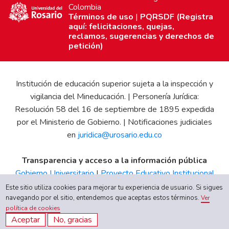
Colombia
Términos de uso
|
PQRSDF (Registra
aquí: felicitaciones, quejas,
reclamos, sugerencias y derechos de
petición)
Institución de educación superior sujeta a la inspección y
vigilancia del Mineducación. | Personería Jurídica:
Resolución 58 del 16 de septiembre de 1895 expedida
por el Ministerio de Gobierno. | Notificaciones judiciales
en
juridica@urosario.edu.co
Transparencia y acceso a la información pública
Gobierno Universitario
|
Proyecto Educativo Institucional
|
Informe de Gestión
|
Boletín Estadístico
|
Régimen
Este sitio utiliza cookies para mejorar tu experiencia de usuario. Si sigues
Tributario
|
Estados Financieros
|
Código de Ética
|
Canal
navegando por el sitio, entendemos que aceptas estos términos.
Ver
política de cookies
de Integridad UR
Aceptar
No, gracias