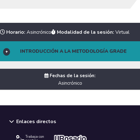
Horario:
Asincrónico
Modalidad de la sesión:
Virtual
INTRODUCCIÓN A LA METODOLOGÍA GRADE
Fechas de la sesión:
Asincrónico
Enlaces directos
Temario:
Introducción al sistema GRADE
Trabaja con