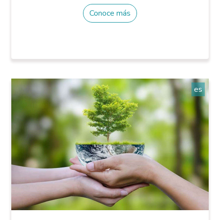
Conoce más
es