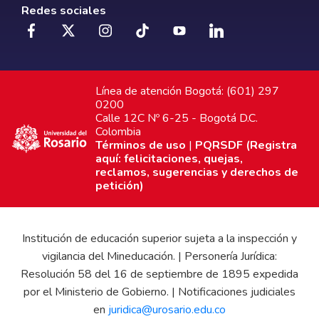
Redes sociales
Línea de atención Bogotá: (601) 297
0200
Calle 12C Nº 6-25 - Bogotá D.C.
Colombia
Términos de uso
|
PQRSDF (Registra
aquí: felicitaciones, quejas,
reclamos, sugerencias y derechos de
petición)
Institución de educación superior sujeta a la inspección y
vigilancia del Mineducación. | Personería Jurídica:
Resolución 58 del 16 de septiembre de 1895 expedida
por el Ministerio de Gobierno. | Notificaciones judiciales
en
juridica@urosario.edu.co