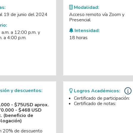
as:
Modalidad:
al 19 de junio del 2024
Acceso remoto vía Zoom y
Presencial
io:
Intensidad:
a.m. a 12:00 p.m. y
. a 4:00 p.m.
18 horas
sión y descuentos:
Logros Académicos:
Certificado de participación:
Certificado de notas:
.000 - $75USD aprox.
70.000 - $468 USD
. (beneficio de
logación)
n 20% de descuento