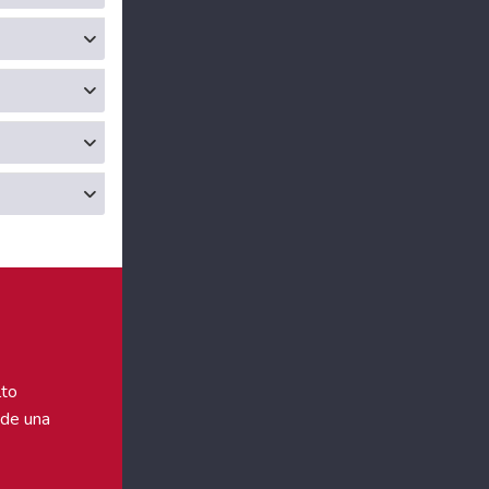
lto
 de una