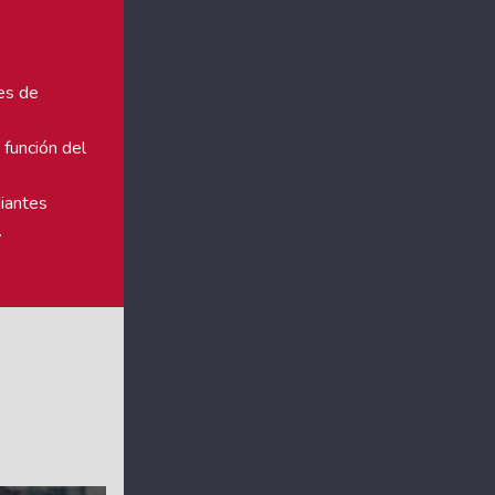
les de
 función del
diantes
.