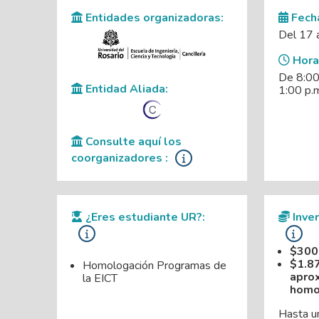
Entidades organizadoras:
Fech
Del 17 
Horar
De 8:00 
Entidad Aliada:
1:00 p.m
Consulte aquí los
coorganizadores :
¿Eres estudiante UR?:
Inver
$300
$1.8
Homologación Programas de
aprox
la EICT
homo
Hasta u