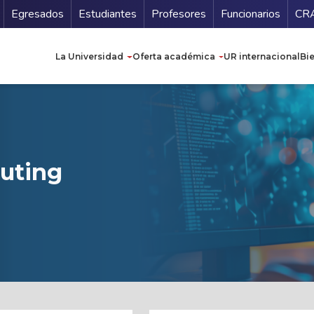
Secundario
Gu
Egresados
Estudiantes
Profesores
Funcionarios
CR
Navegación principal
La Universidad
Oferta académica
UR internacional
Bi
uting