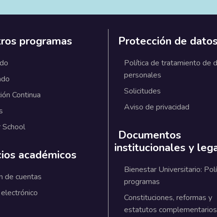
ros programas
Protección de dato
ado
Política de tratamiento de 
personales
ado
Solicitudes
ión Continua
Aviso de privacidad
s
 School
Documentos
institucionales y leg
cios académicos
Bienestar Universitario: Polí
n de cuentas
programas
 electrónico
Constituciones, reformas y
estatutos complementarios