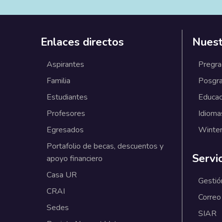
Enlaces directos
Nuest
Aspirantes
Pregr
Familia
Posgr
Estudiantes
Educac
Profesores
Idioma
Egresados
Winter
Portafolio de becas, descuentos y
Servi
apoyo financiero
Casa UR
Gestió
CRAI
Correo
Sedes
SIAR