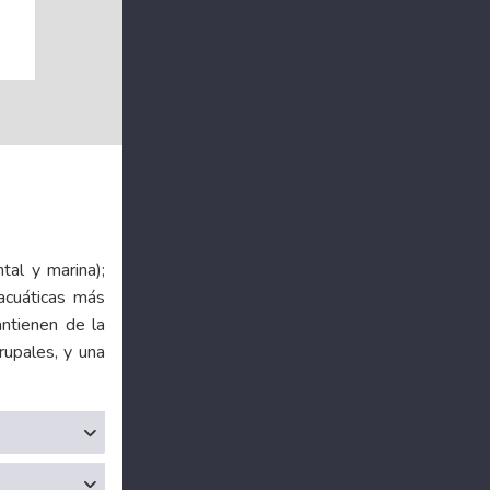
tal y marina);
acuáticas más
antienen de la
rupales, y una