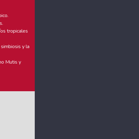
ico.
s.
os tropicales
simbiosis y la
no Mutis y