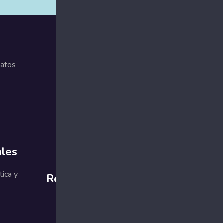
s
Comprometidos
con la calidad
datos
ales
tica y
Redes sociales