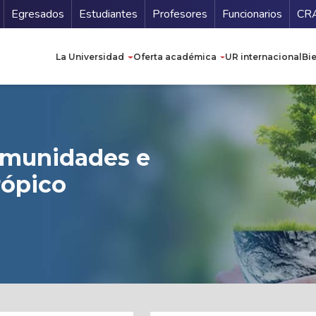
Secundario
Gu
Egresados
Estudiantes
Profesores
Funcionarios
CR
Navegación principal
La Universidad
Oferta académica
UR internacional
Bi
omunidades e
rópico