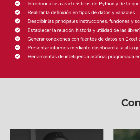
Introducir a las características de Python y de lo qu
Realizar la definición en tipos de datos y variables
Describir las principales instrucciones, funciones y s
Establecer la relación, historia y utilidad de las libre
Generar conexiones con fuentes de datos en Excel de 
Presentar informes mediante dashboard a la alta ge
Herramientas de inteligencia artificial programada 
Con