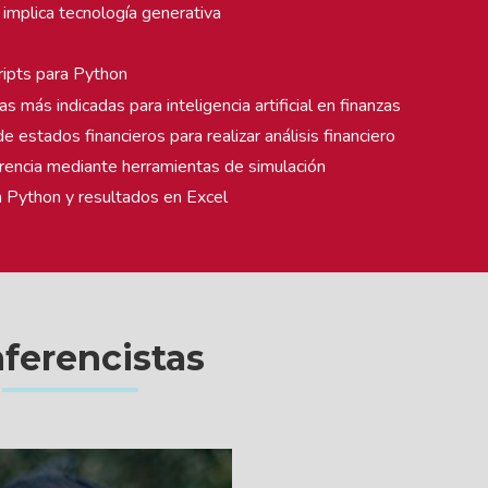
e implica tecnología generativa
cripts para Python
rías más indicadas para inteligencia artificial en finanzas
estados financieros para realizar análisis financiero
rencia mediante herramientas de simulación
en Python y resultados en Excel
ferencistas