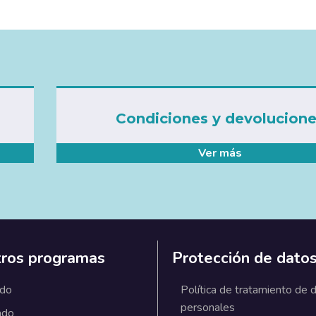
Condiciones y devolucion
Ver más
ros programas
Protección de dato
ado
Política de tratamiento de 
personales
ado