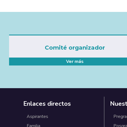
Comité organizador
Ver más
Enlaces directos
Nuest
Aspirantes
Pregr
Familia
Posgr