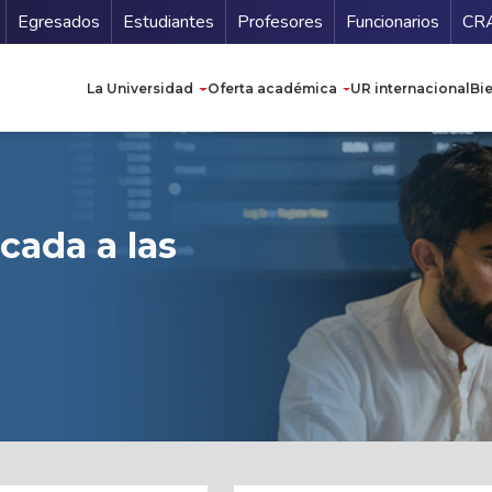
Secundario
Gu
Egresados
Estudiantes
Profesores
Funcionarios
CR
Navegación principal
La Universidad
Oferta académica
UR internacional
Bi
icada a las