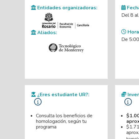
Entidades organizadoras:
Fecha
Del 8 al
Horar
Aliados:
De 5:00 
¿Eres estudiante UR?:
Inver
Consulta los beneficios de
$1.0
homologación, según tu
aprox
programa
$1.7
aprox
homolo