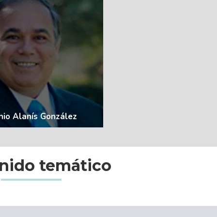
VER MÁS
io Alanís González
nido temático