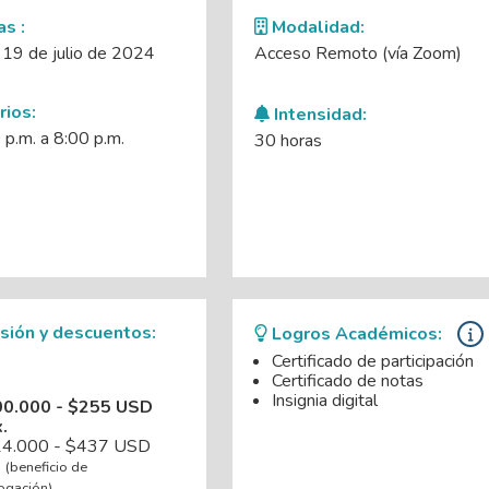
s :
Modalidad:
 19 de julio de 2024
Acceso Remoto (vía Zoom)
ios:
Intensidad:
p.m. a 8:00 p.m.
30 horas
sión y descuentos:
Logros Académicos:
Certificado de participación
Certificado de notas
Insignia digital
00.000 - $255 USD
.
14.000 - $437 USD
.
(beneficio de
gación)