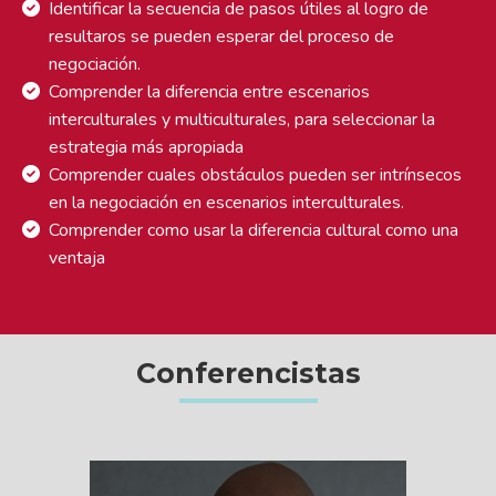
Identificar la secuencia de pasos útiles al logro de
resultaros se pueden esperar del proceso de
negociación.
Comprender la diferencia entre escenarios
interculturales y multiculturales, para seleccionar la
estrategia más apropiada
Comprender cuales obstáculos pueden ser intrínsecos
en la negociación en escenarios interculturales.
Comprender como usar la diferencia cultural como una
ventaja
Conferencistas