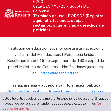
0200
Calle 12C Nº 6-25 - Bogotá D.C.
Colombia
Términos de uso
|
PQRSDF (Registra
aquí: felicitaciones, quejas,
reclamos, sugerencias y derechos de
petición)
Institución de educación superior sujeta a la inspección y
vigilancia del Mineducación. | Personería Jurídica:
Resolución 58 del 16 de septiembre de 1895 expedida
por el Ministerio de Gobierno. | Notificaciones judiciales
en
juridica@urosario.edu.co
Transparencia y acceso a la información pública
Gobierno Universitario
|
Proyecto Educativo Institucional
|
Informe de Gestión
|
Boletín Estadístico
|
Régimen
Este sitio utiliza cookies para mejorar tu experiencia de usuario. Si sigues
navegando por el sitio, entendemos que aceptas estos términos.
Tributario
|
Estados Financieros
|
Código de Ética
|
Canal
Ver
política de cookies
de Integridad UR