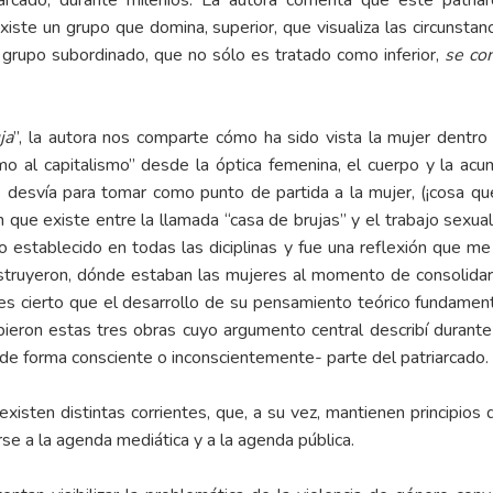
arcado, durante milenios. La autora comenta que este patri
xiste un grupo que domina, superior, que visualiza las circunstan
 grupo subordinado, que no sólo es tratado como inferior,
se con
ja
”, la autora nos comparte cómo ha sido vista la mujer dentro 
mo al capitalismo” desde la óptica femenina, el cuerpo y la acum
e desvía para tomar como punto de partida a la mujer, (¡cosa qu
que existe entre la llamada “casa de brujas” y el trabajo sexual, 
o establecido en todas las diciplinas y fue una reflexión que me
truyeron, dónde estaban las mujeres al momento de consolidar 
es cierto que el desarrollo de su pensamiento teórico fundamen
ieron estas tres obras cuyo argumento central describí durante
e forma consciente o inconscientemente- parte del patriarcado. (
existen distintas corrientes, que, a su vez, mantienen principi
rse a la agenda mediática y a la agenda pública.