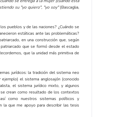
 cuando se entrega a la mujer (cuando está
stiendo su "yo quiero", "yo soy"
(Bascaglia,
de los pueblos y de las naciones? ¿Cuándo se
anecieron estáticas ante las problemáticas?
patriarcado, en una construcción que, según
 patriarcado que se formó desde el estado
 Recordemos, que la unidad más primitiva de
as jurídicos: la tradición del sistema neo
r ejemplo) el sistema anglosajón (conocido
ialista, el sistema jurídico mixto, y algunos
 se crean como resultado de los contextos
 así como nuestros sistemas políticos y
n la que me apoyo para describir las tesis