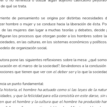
ser o no feminista o utilizar algún adjetivo calificativo peyor
 de qué se trata.
ente de pensamiento se origina por distintas necesidades de
r hombre o mujer y se conduce hacia la liberación de ésta. Por 
n de las mujeres dan lugar a muchas teorías y debates, decide pa
onfiguran los procesos que otorgan poder a los hombres sobre la
iedades, en las culturas, en los sistemas económicos y políticos
modelo de organización social.
a autora pone las siguientes reflexiones sobre la mesa: ¿qué s
cación en el marco de la sociedad?, llevándonos a la conclusión
mociones que tienen que ver con
el deber ser
y lo que la socieda
ncia un punto fundamental:
 historia, el hombre ha actuado como si las leyes de la natur
dades, y que la felicidad para ella consistía en este darse, sin 
n que el hombre y la cultura que el hombre ha producido han 