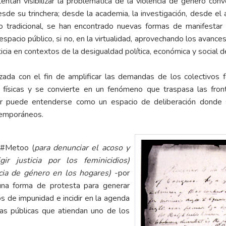
tentan visibilizar la problemática de la violencia de género c
sde su trinchera; desde la academia, la investigación, desde el 
 tradicional, se han encontrado nuevas formas de manifestar 
spacio público, si no, en la virtualidad, aprovechando los avance
ticia en contextos de la desigualdad política, económica y social d
izada con el fin de amplificar las demandas de los colectivos 
s físicas y se convierte en un fenómeno que traspasa las fron
er puede entenderse como un espacio de deliberación donde se
temporáneos.
 #Metoo (
para denunciar el acoso y
gir justicia por los feminicidios)
ncia de género en los hogares)
-por
una forma de protesta para generar
sos de impunidad e incidir en la agenda
ticas públicas que atiendan uno de los