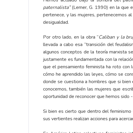
Hemos actuado bajo la sombra del patri
paternalista”
(Lerner, G. 1990) en la que e
pertenece, y las mujeres, pertenecemos al
desigualdad.
Por otro lado, en la obra “
Caliban y la bru
llevada a cabo esa “transición del feudalis
algunos conceptos de la teoría marxista s
justamente es fundamentada con la relación 
que el pensamiento feminista ha roto con l
cómo he aprendido las leyes, cómo se cons
donde se cuestiona a hombres que si bien 
conocemos, también las mujeres que escrib
oportunidad de reconocer que hemos sido -d
Si bien es cierto que dentro del feminismo 
sus vertientes realizan acciones para acerca