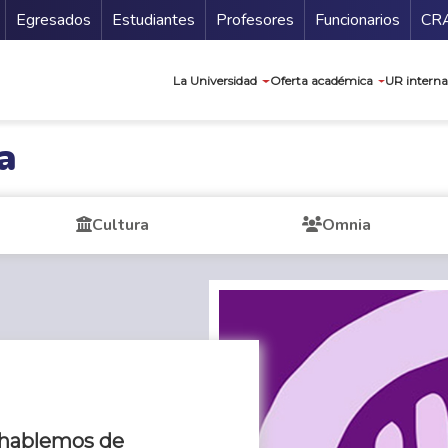
Secundario
Gu
Egresados
Estudiantes
Profesores
Funcionarios
CR
Navegación prin
La Universidad
Oferta académica
UR interna
a
Cultura
Omnia
 hablemos de