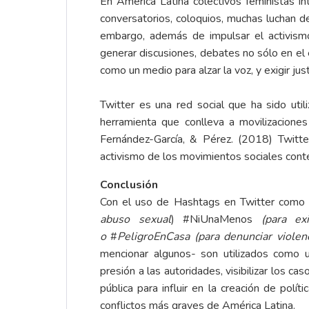
En América Latina colectivos feministas in
conversatorios, coloquios, muchas luchan de
embargo, además de impulsar el activismo
generar discusiones, debates no sólo en el e
como un medio para alzar la voz, y exigir jus
Twitter es una red social que ha sido util
herramienta que conlleva a movilizacione
Fernández-García, & Pérez. (2018) Twitt
activismo de los movimientos sociales con
Conclusión
Con el uso de Hashtags en Twitter como
abuso sexual
) #NiUnaMenos
(para exi
o
#
PeligroEnCasa (para denunciar viole
mencionar algunos- son utilizados como 
presión a las autoridades, visibilizar los ca
pública para influir en la creación de polí
conflictos más graves de América Latina.