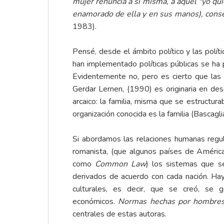
mujer renuncia a sí misma, a aquel "yo qu
enamorado de ella y en sus manos), conser
1983).
Pensé, desde el ámbito político y las polít
han implementado políticas públicas se ha 
Evidentemente no, pero es cierto que las m
Gerdar Lernen, (1990) es originaria en d
arcaico: la familia, misma que se estructu
organización conocida es la familia (Bascagli
Si abordamos las relaciones humanas regul
romanista, (que algunos países de América
como
Common Law
) los sistemas que se 
derivados de acuerdo con cada nación. Ha
culturales, es decir, que se creó, se 
económicos.
Normas hechas por hombre
centrales de estas autoras.