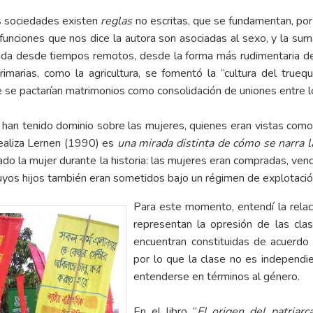
s sociedades existen
reglas
no escritas, que se fundamentan, po
 funciones que nos dice la autora son asociadas al sexo, y la su
ada desde tiempos remotos, desde la forma más rudimentaria de ci
rimarias, como la agricultura, se fomentó la “cultura del trueq
te se pactarían matrimonios como consolidación de uniones entre
 han tenido dominio sobre las mujeres, quienes eran vistas como 
realiza Lernen (1990) es
una mirada distinta de cómo se narra l
do la mujer durante la historia: las mujeres eran compradas, vend
uyos hijos también eran sometidos bajo un régimen de explotació
Para este momento, entendí la rela
representan la opresión de las clas
encuentran constituidas de acuerdo c
por lo que la clase no es independi
entenderse en términos al género.
En el libro “
El origen del patriarc