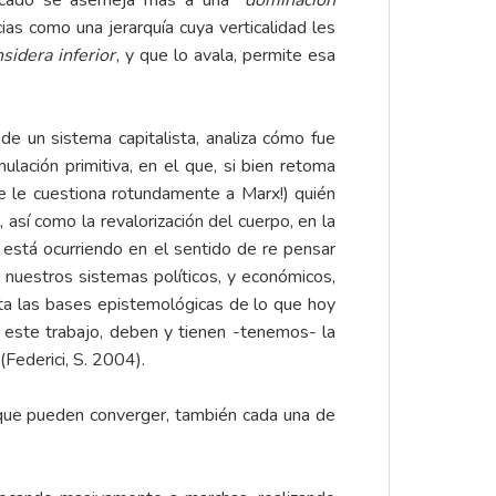
arcado se asemeja más a una “
dominación
cias como una jerarquía cuya verticalidad les
sidera inferior
, y que lo avala, permite esa
de un sistema capitalista, analiza cómo fue
ulación primitiva, en el que, si bien retoma
e le cuestiona rotundamente a Marx!) quién
así como la revalorización del cuerpo, en la
 está ocurriendo en el sentido de re pensar
nuestros sistemas políticos, y económicos,
ta las bases epistemológicas de lo que hoy
 este trabajo, deben y tienen -tenemos- la
Federici, S. 2004).
os que pueden converger, también cada una de