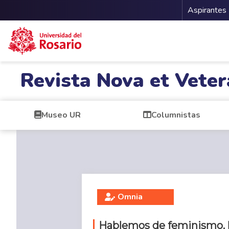
Menu 
Aspirantes
Pasar al contenido principal
Revista Nova et Veter
Museo UR
Columnistas
Omnia
Hablemos de feminismo,