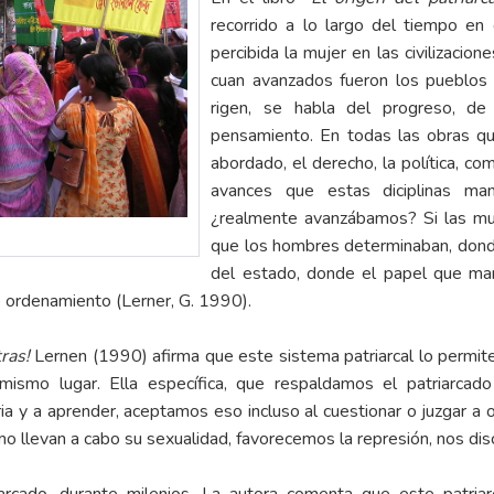
recorrido a lo largo del tiempo en 
percibida la mujer en las civilizacion
cuan avanzados fueron los pueblos a
rigen, se habla del progreso, de 
pensamiento. En todas las obras qu
abordado, el derecho, la política, co
avances que estas diciplinas man
¿realmente avanzábamos? Si las mu
que los hombres determinaban, donde 
del estado, donde el papel que man
 ordenamiento (Lerner, G. 1990).
tras!
Lernen (1990) afirma que este sistema patriarcal lo permit
mismo lugar. Ella específica, que respaldamos el patriarcado
ia y a aprender, aceptamos eso incluso al cuestionar o juzgar a
o llevan a cabo su sexualidad, favorecemos la represión, nos dis