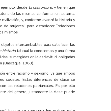
r ejemplo, desde
la costumbre,
y tienen que
matoria de las mismas conforman un sistema.
vilización, y, conforme avanzó la historia y
ue de mujeres” para establecer “relaciones
 los mismos.
objetos intercambiables para satisfacer las
a historia
tal cual la conocemos y una forma
idas, sumergidas en la esclavitud, obligadas
n (Bascaglia, 1983).
ción entre racismo y sexismo, ya que ambos
es sociales. Estas diferencias de clase se
on las relaciones patriarcales. Es por ello
ente del género, justamente la clase puede
ado
” lo que se consiguió fue realizar este