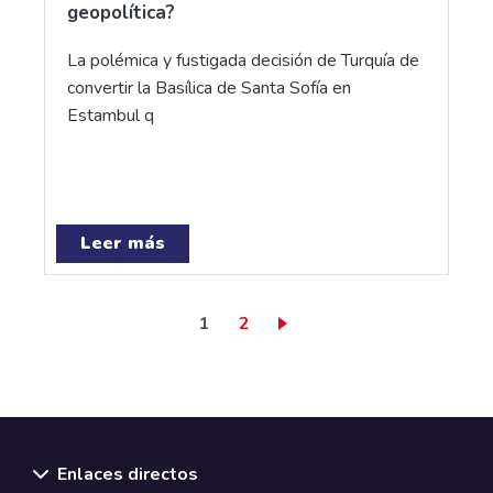
geopolítica?
La polémica y fustigada decisión de Turquía de
convertir la Basílica de Santa Sofía en
Estambul q
Leer más
Página actual
Page
1
2
Enlaces directos